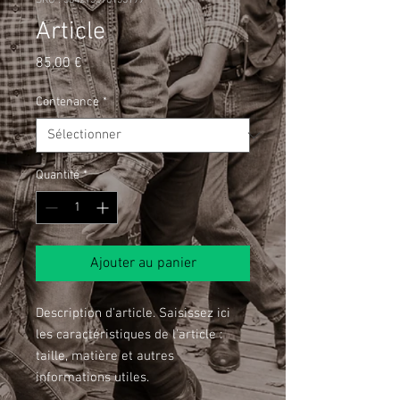
SKU : 364215376135199
Article
Prix
85,00 €
Contenance
*
Quantité
*
Ajouter au panier
Description d'article. Saisissez ici 
les caractéristiques de l'article : 
taille, matière et autres 
informations utiles.