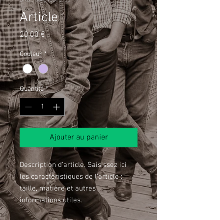
SKU : 364215375135191
Article
Prix
20,00 €
Couleur
*
Quantité
*
Ajouter au panier
Description d'article. Saisissez ici 
les caractéristiques de l'article : 
taille, matière et autres 
informations utiles.